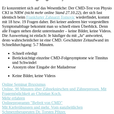
Er konzentriert sich auf das Wesentliche: Der CMD-Test von Physio
CKI in NRW
(nicht mehr online Stand 27.10.22)
, der sich fast
identisch beim
Frankfurter Zahnarzt Tomovic
wiederfindet, kommt
mit 18 bzw. 19 Fragen daher. Bei keiner anderen hier vorgestellten
Symptomabfrage bekommt man so schnell einen Überblick. Denn
alle Fragen stehen direkt untereinander – keine Bilder, keine Videos.
Die Auswertung ist einfach: Je häufiger du mit „Ja“ antwortest,
desto wahrscheinlicher ist eine CMD. Geschätzter Zeitaufwand im
Schnelldurchgang: 5-7 Minuten.
Schnell erledigt
Berücksichtigt einzelne CMD-Folgesymptome wie Tinnitus
und Schwindel
Anonym ohne Eingabe der Mailadresse
Keine Bilder, keine Videos
Online Seminar Bruxismus
Online. 90 Minuten über Zähneknirschen und Zähnepressen. Mit
Fragemöglichkeit an Christian Koch.
Mehr erfahren
Onlineprogramm "Befreit von CMD"
Mit Kieferübungen und mehr. Vom ganzheitlichen
Schmerztherapeuten Dr. Torsten Pfitzer.