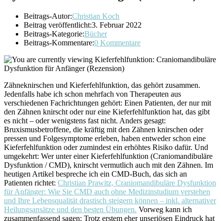
Beitrags-Autor:
Christian Koch
Beitrag veröffentlicht:
3. Februar 2022
Beitrags-Kategorie:
Bücher
Beitrags-Kommentare:
0 Kommentare
Zähneknirschen und Kieferfehlfunktion, das gehört zusammen.
Jedenfalls habe ich schon mehrfach von Therapeuten aus
verschiedenen Fachrichtungen gehört: Einen Patienten, der nur mit
den Zähnen knirscht oder nur eine Kieferfehlfunktion hat, das gibt
es nicht – oder wenigstens fast nicht. Anders gesagt:
Bruxismusbetroffene, die kräftig mit den Zähnen knirschen oder
pressen und Folgesymptome erleben, haben entweder schon eine
Kieferfehlfunktion oder zumindest ein erhöhtes Risiko dafür. Und
umgekehrt: Wer unter einer Kieferfehlfunktion (Craniomandibuläre
Dysfunktion / CMD), knirscht vermutlich auch mit den Zähnen. Im
heutigen Artikel bespreche ich ein CMD-Buch, das sich an
Patienten richtet:
Christian Prawitz, Craniomandibuläre Dysfunktion
für Anfänger: Wie Sie CMD auch ohne Medizinstudium verstehen
und Ihre Lebensqualität drastisch steigern können – inkl. alternativer
Heilungsansätze und den besten Übungen.
Vorweg kann ich
zusammenfassend sagen: Trotz erstem eher unseriösen Eindruck hat