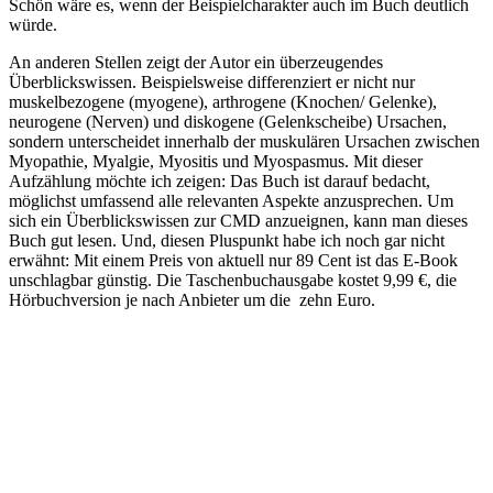
Schön wäre es, wenn der Beispielcharakter auch im Buch deutlich
würde.
An anderen Stellen zeigt der Autor ein überzeugendes
Überblickswissen. Beispielsweise differenziert er nicht nur
muskelbezogene (myogene), arthrogene (Knochen/ Gelenke),
neurogene (Nerven) und diskogene (Gelenkscheibe) Ursachen,
sondern unterscheidet innerhalb der muskulären Ursachen zwischen
Myopathie, Myalgie, Myositis und Myospasmus. Mit dieser
Aufzählung möchte ich zeigen: Das Buch ist darauf bedacht,
möglichst umfassend alle relevanten Aspekte anzusprechen. Um
sich ein Überblickswissen zur CMD anzueignen, kann man dieses
Buch gut lesen. Und, diesen Pluspunkt habe ich noch gar nicht
erwähnt: Mit einem Preis von aktuell nur 89 Cent ist das E-Book
unschlagbar günstig. Die Taschenbuchausgabe kostet 9,99 €, die
Hörbuchversion je nach Anbieter um die zehn Euro.