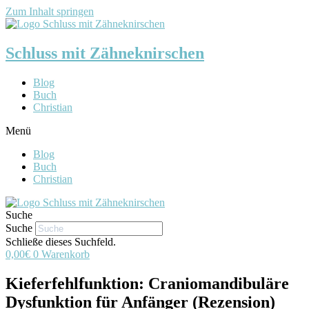
Zum Inhalt springen
Schluss mit Zähneknirschen
Blog
Buch
Christian
Menü
Blog
Buch
Christian
Suche
Suche
Schließe dieses Suchfeld.
0,00
€
0
Warenkorb
Kieferfehlfunktion: Craniomandibuläre
Dysfunktion für Anfänger (Rezension)