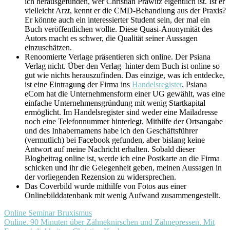
ich herausgefunden, wer Christian Prawitz eigentlich ist. Ist er
vielleicht Arzt, kennt er die CMD-Behandlung aus der Praxis?
Er könnte auch ein interessierter Student sein, der mal ein
Buch veröffentlichen wollte. Diese Quasi-Anonymität des
Autors macht es schwer, die Qualität seiner Aussagen
einzuschätzen.
Renoomierte Verlage präsentieren sich online. Der Psiana
Verlag nicht. Über den Verlag hinter dem Buch ist online so
gut wie nichts herauszufinden. Das einzige, was ich entdecke,
ist eine Eintragung der Firma ins
Handelsregister
. Psiana
eCom hat die Unternehmensform einer UG gewählt, was eine
einfache Unternehmensgründung mit wenig Startkapital
ermöglicht. Im Handelsregister sind weder eine Mailadresse
noch eine Telefonnummer hinterlegt. Mithilfe der Ortsangabe
und des Inhabernamens habe ich den Geschäftsführer
(vermutlich) bei Facebook gefunden, aber bislang keine
Antwort auf meine Nachricht erhalten. Sobald dieser
Blogbeitrag online ist, werde ich eine Postkarte an die Firma
schicken und ihr die Gelegenheit geben, meinen Aussagen in
der vorliegenden Rezension zu widersprechen.
Das Coverbild wurde mithilfe von Fotos aus einer
Onlinebilddatenbank mit wenig Aufwand zusammengestellt.
Online Seminar Bruxismus
Online. 90 Minuten über Zähneknirschen und Zähnepressen. Mit