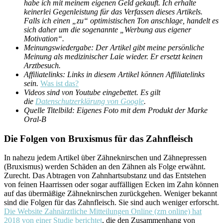
habe ich mit meinem eigenen Geld gekauft. Ich erhalte
keinerlei Gegenleistung für das Verfassen dieses Artikels.
Falls ich einen „zu“ optimistischen Ton anschlage, handelt es
sich daher um die sogenannte „Werbung aus eigener
Motivation“.
Meinungswiedergabe: Der Artikel gibt meine persönliche
Meinung als medizinischer Laie wieder. Er ersetzt keinen
Arztbesuch.
Affiliatelinks: Links in diesem Artikel können Affiliatelinks
sein.
Was ist das?
Videos sind von Youtube eingebettet. Es gilt
die
Datenschutzerklärung von Google
.
Quelle Titelbild: Eigenes Foto mit dem Produkt der Marke
Oral-B
Die Folgen von Bruxismus für das Zahnfleisch
In nahezu jedem Artikel über Zähneknirschen und Zähnepressen
(Bruxismus) werden Schäden an den Zähnen als Folge erwähnt.
Zurecht. Das Abtragen von Zahnhartsubstanz und das Entstehen
von feinen Haarrissen oder sogar auffälligen Ecken im Zahn können
auf das übermäßige Zähneknirschen zurückgehen. Weniger bekannt
sind die Folgen für das Zahnfleisch. Sie sind auch weniger erforscht.
Die Website Zahnärztliche Mitteilungen Online (zm online) hat
2018 von einer Studie berichtet
, die den Zusammenhang von