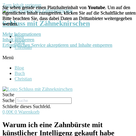
Zum Inhalt springen
Sie sehen gerade einen Platzhalterinhalt von
Sie sehen gerade einen Platzhalterinhalt von
Youtube
Youtube
. Um auf den
. Um auf den
eigentlichen Inhalt zuzugreifen, klicken Sie auf die Schaltfläche unten
eigentlichen Inhalt zuzugreifen, klicken Sie auf die Schaltfläche unten
Bitte beachten Sie, dass dabei Daten an Drittanbieter weitergegeben
Bitte beachten Sie, dass dabei Daten an Drittanbieter weitergegeben
Schluss mit Zähneknirschen
werden.
werden.
Mehr Informationen
Mehr Informationen
Blog
Inhalt entsperren
Inhalt entsperren
Buch
Erforderlichen Service akzeptieren und Inhalte entsperren
Erforderlichen Service akzeptieren und Inhalte entsperren
Christian
Menü
Blog
Buch
Christian
Suche
Suche
Schließe dieses Suchfeld.
0,00
€
0
Warenkorb
Warum ich eine Zahnbürste mit
künstlicher Intelligenz gekauft habe