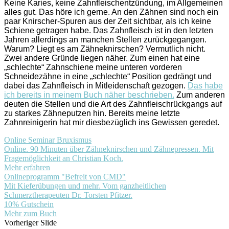
Keine Karies, keine Zahnfleischentzündung, im Allgemeinen
alles gut. Das höre ich gerne. An den Zähnen sind noch ein
paar Knirscher-Spuren aus der Zeit sichtbar, als ich keine
Schiene getragen habe. Das Zahnfleisch ist in den letzten
Jahren allerdings an manchen Stellen zurückgegangen.
Warum? Liegt es am Zähneknirschen? Vermutlich nicht.
Zwei andere Gründe liegen näher. Zum einen hat eine
„schlechte“ Zahnschiene meine unteren vorderen
Schneidezähne in eine „schlechte“ Position gedrängt und
dabei das Zahnfleisch in Mitleidenschaft gezogen.
Das habe
ich bereits in meinem Buch näher beschrieben.
Zum anderen
deuten die Stellen und die Art des Zahnfleischrückgangs auf
zu starkes Zähneputzen hin. Bereits meine letzte
Zahnreinigerin hat mir diesbezüglich ins Gewissen geredet.
Online Seminar Bruxismus
Online. 90 Minuten über Zähneknirschen und Zähnepressen. Mit
Fragemöglichkeit an Christian Koch.
Mehr erfahren
Onlineprogramm "Befreit von CMD"
Mit Kieferübungen und mehr. Vom ganzheitlichen
Schmerztherapeuten Dr. Torsten Pfitzer.
10% Gutschein
Mehr zum Buch
Vorheriger Slide